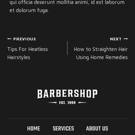
qui officia deserunt mollitia animi, id est laborum
et dolorum fuga.
POST
PREVIOUS
NEXT
NAVIGATION
Tips For Heatless
How to Straighten Hair
Hairstyles
Using Home Remedies
HOME
SERVICES
ABOUT US