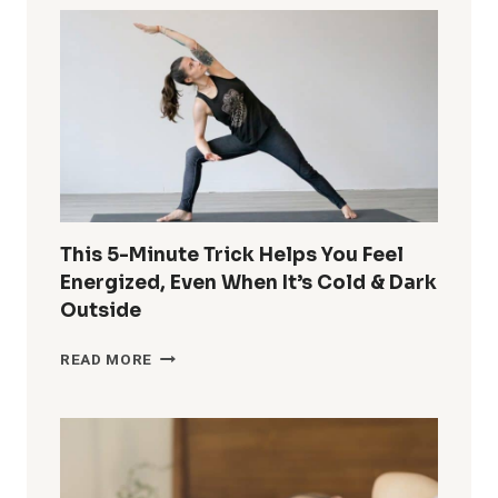
This 5-Minute Trick Helps You Feel
Energized, Even When It’s Cold & Dark
Outside
THIS
READ MORE
5-
MINUTE
TRICK
HELPS
YOU
FEEL