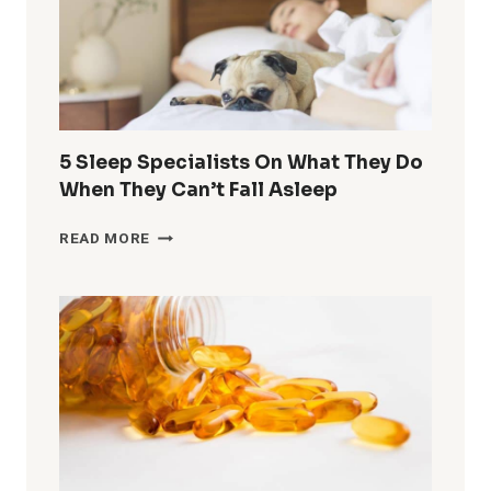
ENERGIZED,
EVEN
WHEN
IT’S
COLD
&
DARK
5 Sleep Specialists On What They Do
OUTSIDE
When They Can’t Fall Asleep
5
READ MORE
SLEEP
SPECIALISTS
ON
WHAT
THEY
DO
WHEN
THEY
CAN’T
FALL
ASLEEP