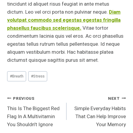
tincidunt id aliquet risus feugiat in ante metus
dictum. Leo vel orci porta non pulvinar neque.
Diam
volutpat commodo sed egestas egestas fringilla
phasellus faucibus scelerisque.
Vitae tortor
condimentum lacinia quis vel eros. Ac orci phasellus
egestas tellus rutrum tellus pellentesque. Id neque
aliquam vestibulum morbi. Hac habitasse platea
dictumst quisque sagittis purus sit amet.
Post
#
Breath
#
Stress
Tags:
Post
PREVIOUS
NEXT
This Is The Biggest Red
Simple Everyday Habits
Navigation
Flag In A Multivitamin
That Can Help Improve
You Shouldn’t Ignore
Your Memory