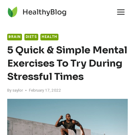
Skip
to
content
BRAIN
DIETS
HEALTH
5 Quick & Simple Mental
Exercises To Try During
Stressful Times
By
saylor
February 17, 2022