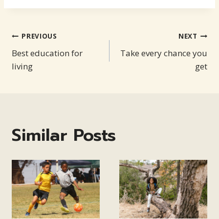
Post
PREVIOUS
NEXT
Best education for
Take every chance you
navigation
living
get
Similar Posts