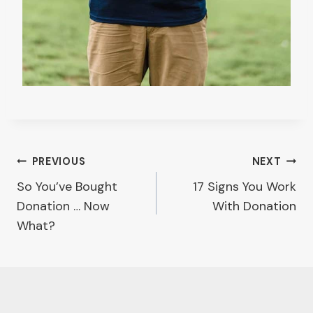
Post
PREVIOUS
NEXT
So You’ve Bought
17 Signs You Work
navigation
Donation … Now
With Donation
What?