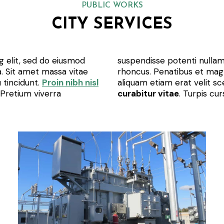
PUBLIC WORKS
CITY SERVICES
g elit, sed do eiusmod
suspendisse potenti nullam 
. Sit amet massa vitae
rhoncus. Penatibus et magn
 tincidunt.
Proin nibh nisl
aliquam etiam erat velit sc
Pretium viverra
curabitur vitae
. Turpis cur