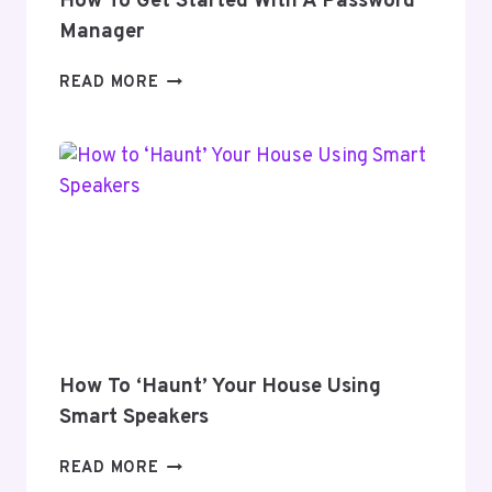
How To Get Started With A Password
Manager
HOW
READ MORE
TO
GET
STARTED
WITH
A
PASSWORD
MANAGER
How To ‘Haunt’ Your House Using
Smart Speakers
HOW
READ MORE
TO