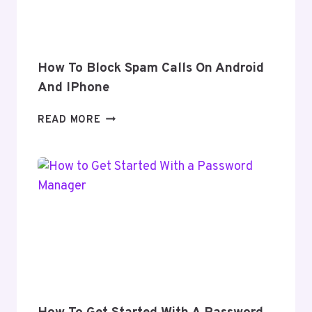
How To Block Spam Calls On Android
And IPhone
HOW
READ MORE
TO
BLOCK
SPAM
CALLS
ON
ANDROID
AND
IPHONE