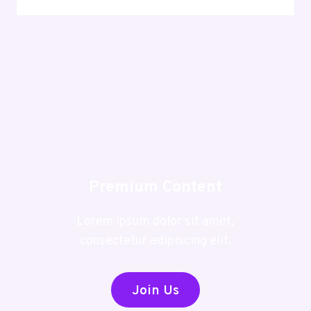
‘HAUNT’
YOUR
HOUSE
USING
SMART
SPEAKERS
Premium Content
Lorem ipsum dolor sit amet,
consectetur adipiscing elit.
Join Us