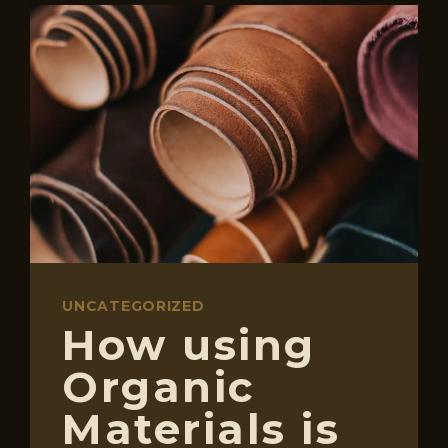
BE
A
LEATHER
MASTER
UNCATEGORIZED
How using
Organic
Materials is