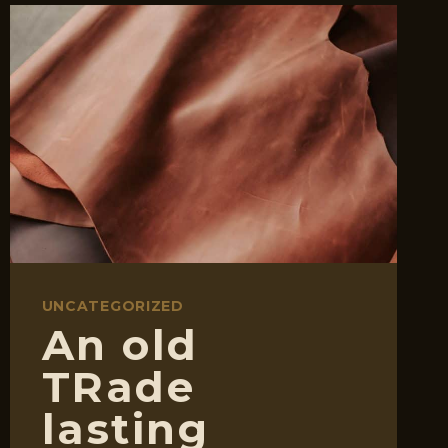
UNCATEGORIZED
An old
TRade
lasting