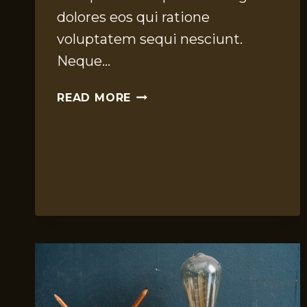
dolores eos qui ratione
voluptatem sequi nesciunt.
Neque…
LEATHER
READ MORE
HAS
MANY
DIFFERENT
FACES