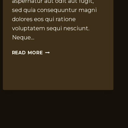
aspernatur aut odit aut fugit,
sed quia consequuntur magni
dolores eos qui ratione
voluptatem sequi nesciunt.
Neque…
AN
READ MORE
OLD
TRADE
LASTING
THROUGHOUT
THE
AGES