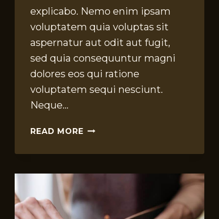
explicabo. Nemo enim ipsam
voluptatem quia voluptas sit
aspernatur aut odit aut fugit,
sed quia consequuntur magni
dolores eos qui ratione
voluptatem sequi nesciunt.
Neque…
HOW
READ MORE
USING
ORGANIC
MATERIALS
IS
MORE
SUSTAINABLE
FOR