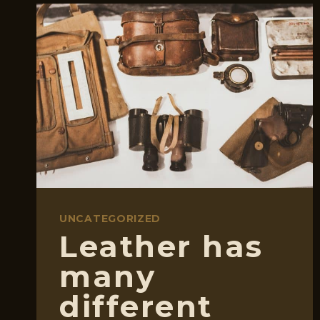
WILL
OUTLIVE
US
UNCATEGORIZED
Leather has
many
different