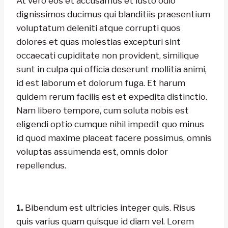
At vero eos et accusamus et iusto odio
dignissimos ducimus qui blanditiis praesentium
voluptatum deleniti atque corrupti quos
dolores et quas molestias excepturi sint
occaecati cupiditate non provident, similique
sunt in culpa qui officia deserunt mollitia animi,
id est laborum et dolorum fuga. Et harum
quidem rerum facilis est et expedita distinctio.
Nam libero tempore, cum soluta nobis est
eligendi optio cumque nihil impedit quo minus
id quod maxime placeat facere possimus, omnis
voluptas assumenda est, omnis dolor
repellendus.
1.
Bibendum est ultricies integer quis. Risus
quis varius quam quisque id diam vel. Lorem