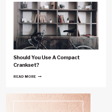
DIDN’T
KNOW
ABOUT
POWER
METERS
Should You Use A Compact
Crankset?
SHOULD
READ MORE
YOU
USE
A
COMPACT
CRANKSET?