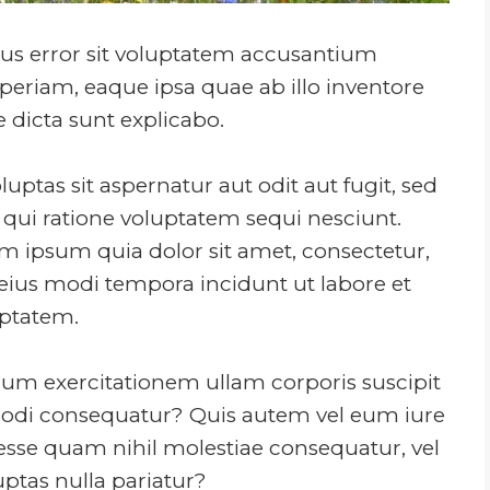
tus error sit voluptatem accusantium
riam, eaque ipsa quae ab illo inventore
ae dicta sunt explicabo.
tas sit aspernatur aut odit aut fugit, sed
qui ratione voluptatem sequi nesciunt.
 ipsum quia dolor sit amet, consectetur,
eius modi tempora incidunt ut labore et
ptatem.
um exercitationem ullam corporis suscipit
mmodi consequatur? Quis autem vel eum iure
 esse quam nihil molestiae consequatur, vel
ptas nulla pariatur?