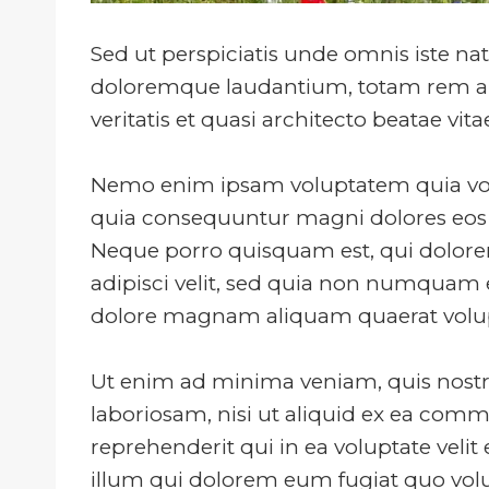
Sed ut perspiciatis unde omnis iste na
doloremque laudantium, totam rem ape
veritatis et quasi architecto beatae vit
Nemo enim ipsam voluptatem quia volup
quia consequuntur magni dolores eos 
Neque porro quisquam est, qui dolorem
adipisci velit, sed quia non numquam 
dolore magnam aliquam quaerat volu
Ut enim ad minima veniam, quis nostr
laboriosam, nisi ut aliquid ex ea co
reprehenderit qui in ea voluptate velit
illum qui dolorem eum fugiat quo volu