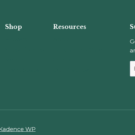
Shop
Resources
S
Flowers
About
G
Subscriptions
Education & Care
a
Merch
Contact
Event Space
Our Practices
Kadence WP