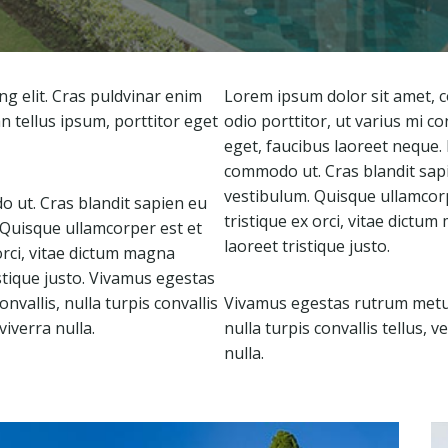
ng elit. Cras puldvinar enim
Lorem ipsum dolor sit amet, co
n tellus ipsum, porttitor eget
odio porttitor, ut varius mi c
eget, faucibus laoreet neque.
commodo ut. Cras blandit sap
vestibulum. Quisque ullamcor
 ut. Cras blandit sapien eu
tristique ex orci, vitae dict
 Quisque ullamcorper est et
laoreet tristique justo.
rci, vitae dictum magna
stique justo. Vivamus egestas
nvallis, nulla turpis convallis
Vivamus egestas rutrum metus. 
viverra nulla.
nulla turpis convallis tellus, v
nulla.