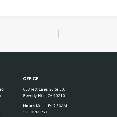
.
OFFICE
Sed
653 Jett Lane, Suite 50,
n
Beverly Hills, CA 90210
Hours
Mon – Fri 7:30AM-
10:30PM PST
d