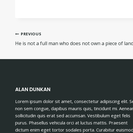
Post
PREVIOUS
He is not a full man who does not own a piece of land
navigation
ALAN DUNKAN
Lorem ipsum dolor sit amet, consectetur adipiscing elit. 
non sem congue, dapibus mauris quis, tincidunt mi. Aenea
sollicitudin quis erat sed accumsan. Vestibulum eget felis
purus. Phasellus vehicula orci at luctus mattis. Praesent
dictum enim eget tortor sodales porta. Curabitur euismo