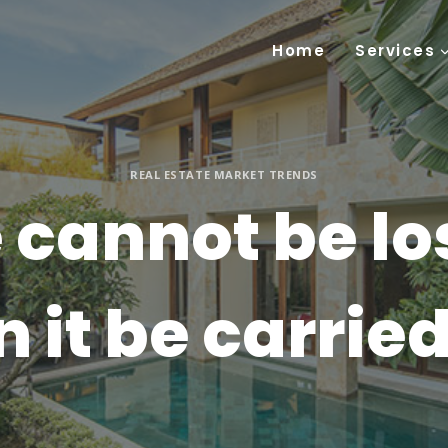
Home
Services
REAL ESTATE MARKET TRENDS
 cannot be los
n it be carrie