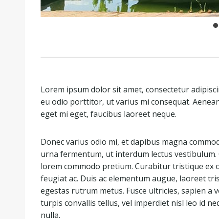
Lorem ipsum dolor sit amet, consectetur adipiscin
eu odio porttitor, ut varius mi consequat. Aenean
eget mi eget, faucibus laoreet neque.
Donec varius odio mi, et dapibus magna commodo
urna fermentum, ut interdum lectus vestibulum.
lorem commodo pretium. Curabitur tristique ex o
feugiat ac. Duis ac elementum augue, laoreet tri
egestas rutrum metus. Fusce ultricies, sapien a ve
turpis convallis tellus, vel imperdiet nisl leo id n
nulla.